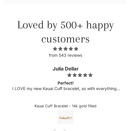
Loved by 500+ happy
customers
from 543 reviews
Julia Dellar
Perfect!
I LOVE my new Kauai Cuff bracelet, as with everything I
have ordered from xo Hanalei! The quality is always top
notch and this bracelet is just that. The delicate etching
and luster compliment my pearl cuff purchased several
Kauai Cuff Bracelet - 14k gold filled
years ago and look perfect together. Can't wait to add to
my collection!!