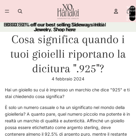
Vai direttamente al contenuto
Totale
articoli
nel
carrell
0
BOGO 50% off our best selling Sideways Initial
BOGO 50% off our best selling Sideways Initial
Jewelry.
Jewelry. Shop here
Shop here
Cosa significa quando i
tuoi gioielli riportano la
dicitura ".925"?
4 febbraio 2024
Hai un gioiello su cui è impresso un marchio che dice "925" e ti
stai chiedendo cosa significa?
È solo un numero casuale o ha un significato nel mondo della
gioielleria? A quanto pare, quel numero piccolo ma potente è in
realtà un marchio di qualità e autenticità. Affinché un gioiello
possa essere etichettato come argento sterling, deve
contenere almeno il 92,5% di argento puro, mentre il restante